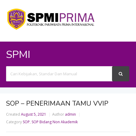
SPMI
Search
For
SOP – PENERIMAAN TAMU VVIP
Created
August 5, 2021
Author
admin
Category
SOP
,
SOP Bidang Non Akademik