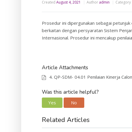
Created
August 4, 2021
Author
admin
Category
Prosedur ini dipergunakan sebagai petunjuk 
berkaitan dengan persyaratan Sistem Penjam
Internasional. Prosedur ini mencakup penilai
Article Attachments
4. QP-SDM- 04.01 Penilaian Kinerja Cal
Was this article helpful?
Yes
No
Related Articles