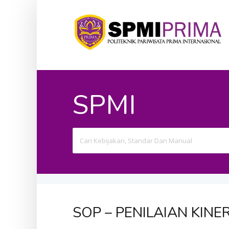
SPMI
Search
For
SOP – PENILAIAN KIN