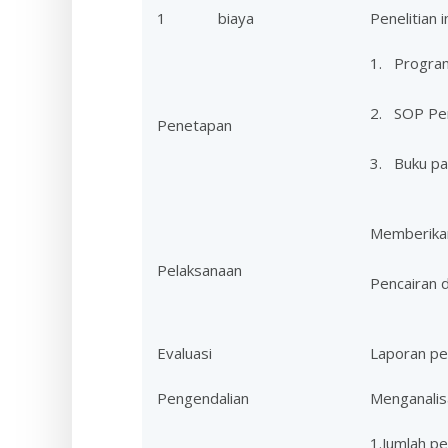
1
biaya
Penelitian 
1. Progra
2. SOP Pen
Penetapan
3. Buku pa
Memberikan
Pelaksanaan
Pencairan 
Evaluasi
Laporan pen
Pengendalian
Menganalisa
1.Jumlah pen