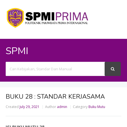
SPMI
Search
For
BUKU 28 : STANDAR KERJASAMA
Created
July 29, 2021
Author
admin
Category
Buku Mutu
ISI BUKU MUTU 28